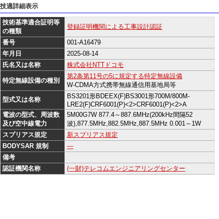
技適詳細表示
技術基準適合証明等
登録証明機関による工事設計認証
の種類
番号
001-A16479
年月日
2025-08-14
氏名又は名称
株式会社NTTドコモ
第2条第11号の5に規定する特定無線設備
特定無線設備の種別
W-CDMA方式携帯無線通信用基地局等
BS3201形BDEEX(F)BS3001形700M/800M-
型式又は名称
LRE2(F)CRF6001(P)<2>CRF6001(P)<2>A
電波の型式、周波数
5M00G7W 877.4～887.6MHz(200kHz間隔52
及び空中線電力
波),877.5MHz,882.5MHz,887.5MHz 0.001～1W
スプリアス規定
新スプリアス規定
BODYSAR 規制
―
備考
認証機関名称
(一財)テレコムエンジニアリングセンター