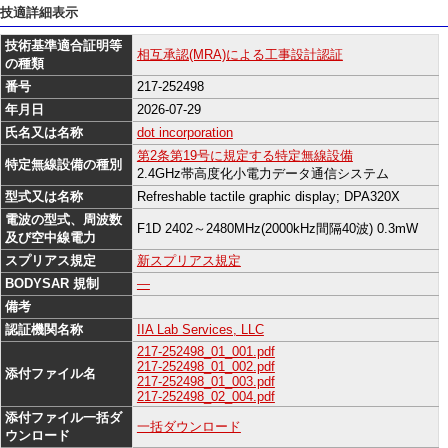
技適詳細表示
技術基準適合証明等
相互承認(MRA)による工事設計認証
の種類
番号
217-252498
年月日
2026-07-29
氏名又は名称
dot incorporation
第2条第19号に規定する特定無線設備
特定無線設備の種別
2.4GHz帯高度化小電力データ通信システム
型式又は名称
Refreshable tactile graphic display; DPA320X
電波の型式、周波数
F1D 2402～2480MHz(2000kHz間隔40波) 0.3mW
及び空中線電力
スプリアス規定
新スプリアス規定
BODYSAR 規制
―
備考
認証機関名称
IIA Lab Services, LLC
217-252498_01_001.pdf
217-252498_01_002.pdf
添付ファイル名
217-252498_01_003.pdf
217-252498_02_004.pdf
添付ファイル一括ダ
一括ダウンロード
ウンロード