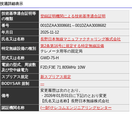
技適詳細表示
技術基準適合証明等
登録証明機関による技術基準適合証明
の種類
番号
001DZAA3008681～001DZAA3008682
年月日
2025-11-12
氏名又は名称
長野日本無線マニュファクチャリング株式会社
第2条第16号に規定する特定無線設備
特定無線設備の種別
テレメータ用等の固定局
型式又は名称
GWD-75-H
電波の型式、周波数
F2D,F3E 71.805MHz 10W
及び空中線電力
スプリアス規定
新スプリアス規定
BODYSAR 規制
―
変更履歴は次のとおり。
備考
・2026年01月01日に下記のとおり変更
【氏名又は名称】長野日本無線株式会社
認証機関名称
(一財)テレコムエンジニアリングセンター