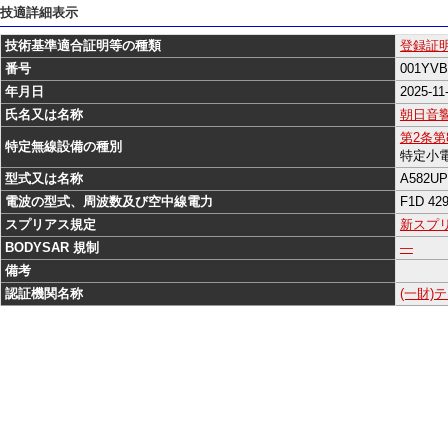
技適詳細表示
技術基準適合証明等の種類
登録証
番号
001YVB
年月日
2025-11
氏名又は名称
朝日音
第2条
特定無線設備の種別
特定小
型式又は名称
A582UP
電波の型式、周波数及び空中線電力
F1D 42
スプリアス規定
新スプ
BODYSAR 規制
―
備考
認証機関名称
(一財