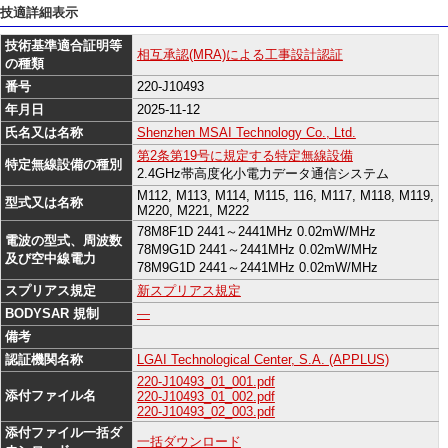
技適詳細表示
技術基準適合証明等
相互承認(MRA)による工事設計認証
の種類
番号
220-J10493
年月日
2025-11-12
氏名又は名称
Shenzhen MSAI Technology Co., Ltd.
第2条第19号に規定する特定無線設備
特定無線設備の種別
2.4GHz帯高度化小電力データ通信システム
M112, M113, M114, M115, 116, M117, M118, M119,
型式又は名称
M220, M221, M222
78M8F1D 2441～2441MHz 0.02mW/MHz
電波の型式、周波数
78M9G1D 2441～2441MHz 0.02mW/MHz
及び空中線電力
78M9G1D 2441～2441MHz 0.02mW/MHz
スプリアス規定
新スプリアス規定
BODYSAR 規制
―
備考
認証機関名称
LGAI Technological Center, S.A. (APPLUS)
220-J10493_01_001.pdf
添付ファイル名
220-J10493_01_002.pdf
220-J10493_02_003.pdf
添付ファイル一括ダ
一括ダウンロード